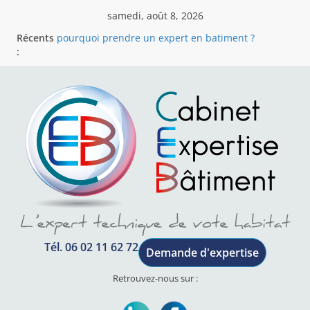
samedi, août 8, 2026
Récents
pourquoi prendre un expert en batiment ?
:
CABINET EXPERTISE BÂTIMENT
Cabinet Expertise Bâtiment – Votre expert
indépendant en bâtiment en région Rhône-Alpes
Votre partenaire indépendant pour résoudre les
litiges du bâtiment
Assistance a reception
Tél. 06 02 11 62 72
Demande d'expertise
Retrouvez-nous sur :