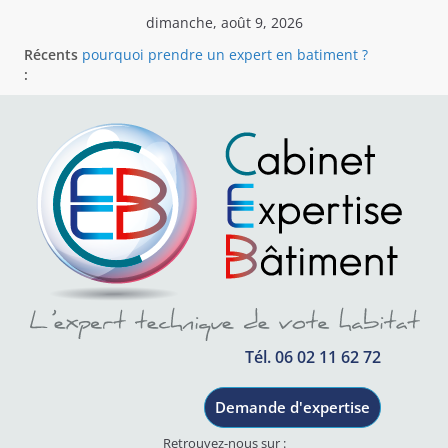
dimanche, août 9, 2026
Récents
pourquoi prendre un expert en batiment ?
:
CABINET EXPERTISE BÂTIMENT
Cabinet Expertise Bâtiment – Votre expert
indépendant en bâtiment en région Rhône-Alpes
Votre partenaire indépendant pour résoudre les
litiges du bâtiment
Assistance a reception
Tél. 06 02 11 62 72
Demande d'expertise
Retrouvez-nous sur :