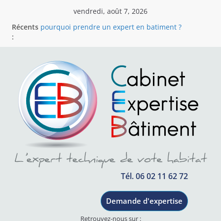
vendredi, août 7, 2026
Récents
pourquoi prendre un expert en batiment ?
:
CABINET EXPERTISE BÂTIMENT
Cabinet Expertise Bâtiment – Votre expert
indépendant en bâtiment en région Rhône-Alpes
Votre partenaire indépendant pour résoudre les
litiges du bâtiment
Assistance a reception
Tél. 06 02 11 62 72
Demande d'expertise
Retrouvez-nous sur :