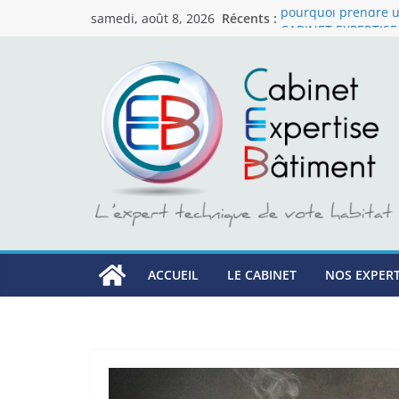
Récents :
pourquoi prendre u
samedi, août 8, 2026
CABINET EXPERTIS
Cabinet Expertise B
bâtiment en région
Votre partenaire in
bâtiment
Assistance a recept
ACCUEIL
LE CABINET
NOS EXPERT