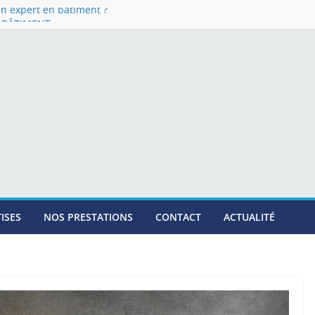
n expert en batiment ?
E BÂTIMENT
âtiment – Votre expert indépendant en
 Rhône-Alpes
dépendant pour résoudre les litiges du
ion
ISES
NOS PRESTATIONS
CONTACT
ACTUALITÉ