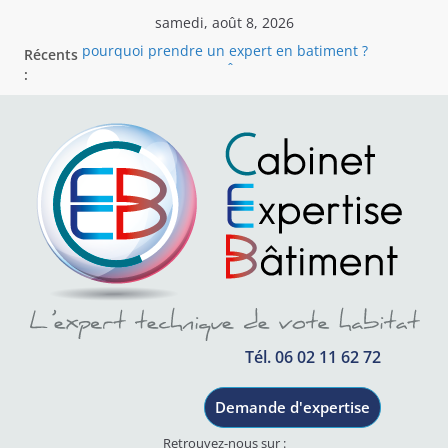
samedi, août 8, 2026
pourquoi prendre un expert en batiment ?
Récents
CABINET EXPERTISE BÂTIMENT
:
Cabinet Expertise Bâtiment – Votre expert
indépendant en bâtiment en région Rhône-Alpes
Votre partenaire indépendant pour résoudre les
litiges du bâtiment
Assistance a reception
Tél. 06 02 11 62 72
Demande d'expertise
Retrouvez-nous sur :